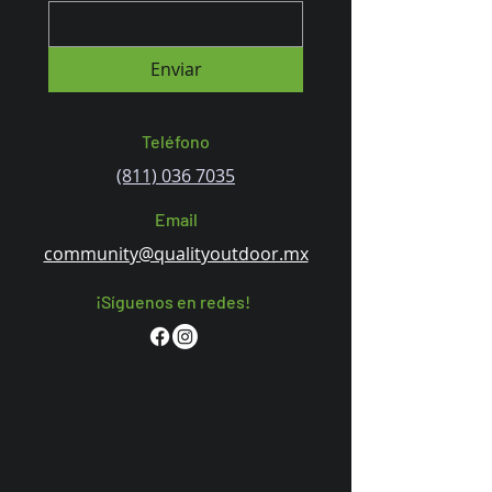
Enviar
Teléfono
(811) 036 7035
Email
community@qualityoutdoor.mx
¡Síguenos en redes!