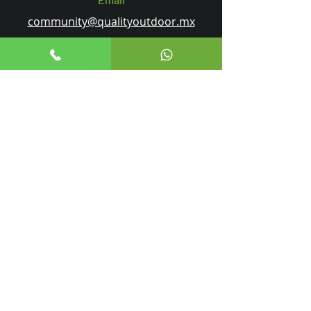
community@qualityoutdoor.mx
¡Síguenos en redes!